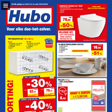
hubo.be
Pagina overzicht
Download PDF
Zoeken